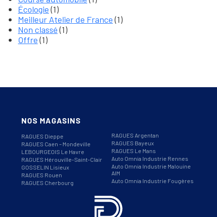
Écologie
(1)
Meilleur Atelier de France
(1)
Non classé
(1)
Offre
(1)
NOS MAGASINS
RAGUES Argentan
RAGUES Dieppe
RAGUES Bayeux
RAGUES Caen – Mondeville
RAGUES Le Mans
LEBOURGEOIS Le Havre
Auto Omnia Industrie Rennes
RAGUES Hérouville-Saint-Clair
Auto Omnia Industrie Malouine
GOSSELIN Lisieux
AIM
RAGUES Rouen
Auto Omnia Industrie Fougères
RAGUES Cherbourg
Informations