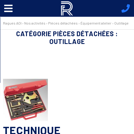
Menu
principal
Ragues AOI
›
Nos activités
›
Pièces détachées
›
Équipement atelier
›
Outillage
CATÉGORIE PIÈCES DÉTACHÉES :
OUTILLAGE
TECHNIQUE