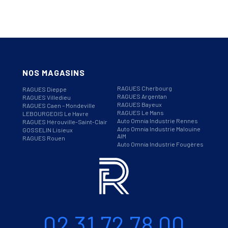
NOS MAGASINS
RAGUES Cherbourg
RAGUES Dieppe
RAGUES Argentan
RAGUES Villedieu
RAGUES Bayeux
RAGUES Caen – Mondeville
RAGUES Le Mans
LEBOURGEOIS Le Havre
Auto Omnia Industrie Rennes
RAGUES Hérouville-Saint-Clair
Auto Omnia Industrie Malouine
GOSSELIN Lisieux
AIM
RAGUES Rouen
Auto Omnia Industrie Fougères
Informations
Téléphone
02 31 72 78 00