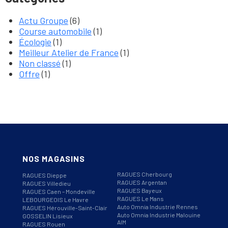
Actu Groupe
(6)
Course automobile
(1)
Écologie
(1)
Meilleur Atelier de France
(1)
Non classé
(1)
Offre
(1)
NOS MAGASINS
RAGUES Cherbourg
RAGUES Dieppe
RAGUES Argentan
RAGUES Villedieu
RAGUES Bayeux
RAGUES Caen – Mondeville
RAGUES Le Mans
LEBOURGEOIS Le Havre
Auto Omnia Industrie Rennes
RAGUES Hérouville-Saint-Clair
Auto Omnia Industrie Malouine
GOSSELIN Lisieux
AIM
RAGUES Rouen