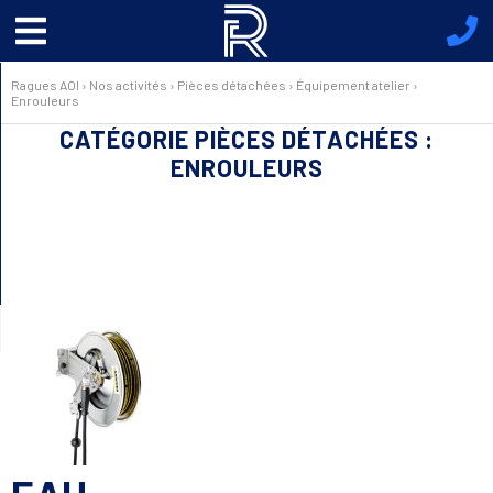
Menu
principal
Ragues AOI
›
Nos activités
›
Pièces détachées
›
Équipement atelier
›
Enrouleurs
CATÉGORIE PIÈCES DÉTACHÉES :
ENROULEURS