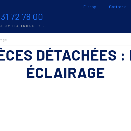
E-shop
Cattronic
 31 72 78 00
TO OMNIA INDUSTRIE
irage
IÈCES DÉTACHÉES :
ÉCLAIRAGE