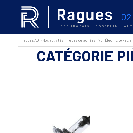
02
LEBOURGEOIS - GOSSELIN - AU
Ragues AOI
›
Nos activités
›
Pièces détachées
›
VL
›
Électricité - écla
CATÉGORIE P