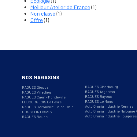
Écologie
(1)
Meilleur Atelier de France
(1)
Non classé
(1)
Offre
(1)
NOS MAGASINS
RAGUES Cherbourg
RAGUES Dieppe
RAGUES Argentan
RAGUES Villedieu
RAGUES Bayeux
RAGUES Caen – Mondeville
RAGUES Le Mans
LEBOURGEOIS Le Havre
Auto Omnia Industrie Rennes
RAGUES Hérouville-Saint-Clair
Auto Omnia Industrie Malouine 
GOSSELIN Lisieux
Auto Omnia Industrie Fougères
RAGUES Rouen