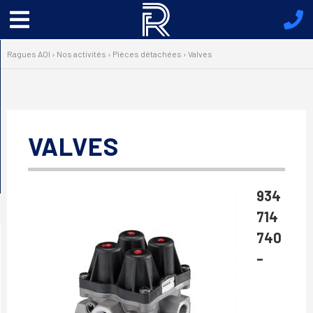
Menu
principal
Ragues AOI
›
Nos activités
›
Pièces détachées
›
Valves
VALVES
934
714
740
–