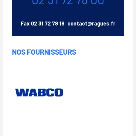
Email
Fax
02 31 72 78 18
contact@ragues.fr
NOS FOURNISSEURS
Wabco