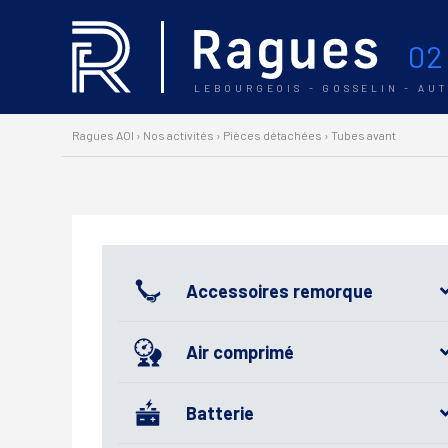
02
LEBOURGEOIS - GOSSELIN - AU
Ragues AOI
›
Nos activités
›
Pièces détachées
›
Tubes avant
Accessoires remorque
Air comprimé
Batterie