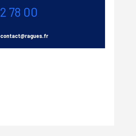
72 78 00
Email
contact@ragues.fr