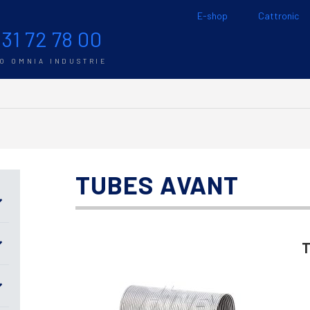
E-shop
Cattronic
 31 72 78 00
TO OMNIA INDUSTRIE
TUBES AVANT
T