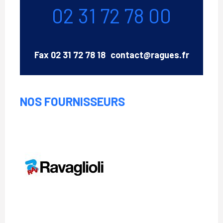
Téléphone
02 31 72 78 00
Email
Fax
02 31 72 78 18
contact@ragues.fr
NOS FOURNISSEURS
Ravaglioli