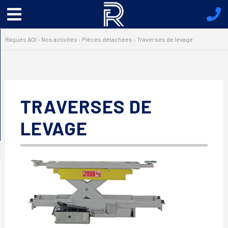
Menu
principal
Ragues AOI
›
Nos activités
›
Pièces détachées
›
Traverses de levage
TRAVERSES DE
LEVAGE