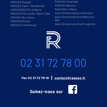
RAGUES Argentan
RAGUES Dieppe
RAGUES Bayeux
RAGUES Caen – Mondeville
RAGUES Le Mans
LEBOURGEOIS Le Havre
Auto Omnia Industrie Rennes
RAGUES Hérouville-Saint-Clair
Auto Omnia Industrie Malouine
GOSSELIN Lisieux
AIM
RAGUES Rouen
Auto Omnia Industrie Fougères
RAGUES Cherbourg
Informations
Téléphone
02 31 72 78 00
Email
Fax
02 31 72 78 18
contact@ragues.fr
facebook
Suivez-nous sur