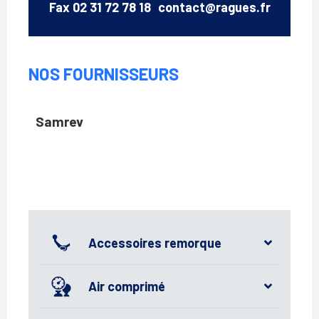
Email
Fax
02 31 72 78 18
contact@ragues.fr
NOS FOURNISSEURS
Samrev
Accessoires remorque
Air comprimé