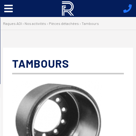
Menu
principal
Ragues AOI
›
Nos activités
›
Pièces détachées
›
Tambours
TAMBOURS