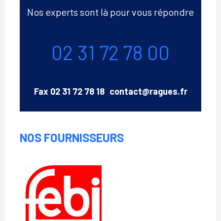
Nos experts sont là pour vous répondre
Téléphone
02 31 72 78 00
Email
Fax
02 31 72 78 18
contact@ragues.fr
NOS FOURNISSEURS
Febi