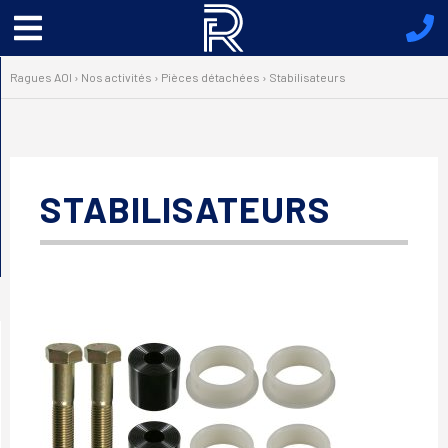
Menu
principal
Ragues AOI
›
Nos activités
›
Pièces détachées
›
Stabilisateurs
STABILISATEURS