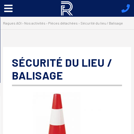
Menu
principal
Ragues AOI
›
Nos activités
›
Pièces détachées
›
Sécurité du lieu / Balisage
SÉCURITÉ DU LIEU /
BALISAGE