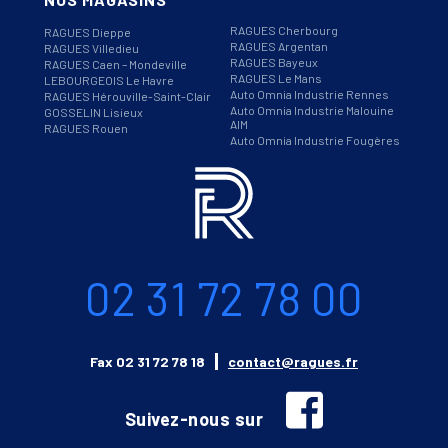
RAGUES Cherbourg
RAGUES Dieppe
RAGUES Argentan
RAGUES Villedieu
RAGUES Bayeux
RAGUES Caen – Mondeville
RAGUES Le Mans
LEBOURGEOIS Le Havre
Auto Omnia Industrie Rennes
RAGUES Hérouville-Saint-Clair
Auto Omnia Industrie Malouine
GOSSELIN Lisieux
AIM
RAGUES Rouen
Auto Omnia Industrie Fougères
Informations
Téléphone
02 31 72 78 00
Email
Fax
02 31 72 78 18
contact@ragues.fr
facebook
Suivez-nous sur