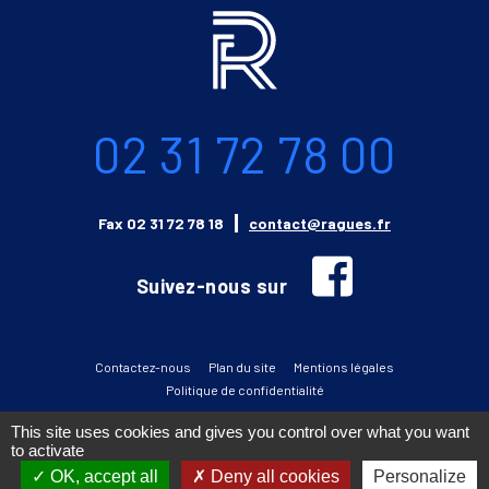
Informations
Téléphone
02 31 72 78 00
Email
Fax
02 31 72 78 18
contact@ragues.fr
facebook
Suivez-nous sur
Contactez-nous
Plan du site
Mentions légales
Politique de confidentialité
This site uses cookies and gives you control over what you want
to activate
››
Accéder au catalogue CATTRONIC
OK, accept all
Deny all cookies
Personalize