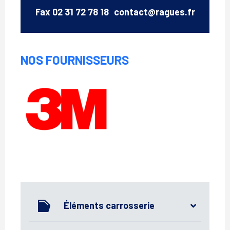
Email
Fax
02 31 72 78 18
contact@ragues.fr
NOS FOURNISSEURS
3M
Éléments carrosserie