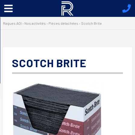
Menu
principal
Ragues AOI
›
Nos activités
›
Pièces détachées
›
Scotch Brite
SCOTCH BRITE