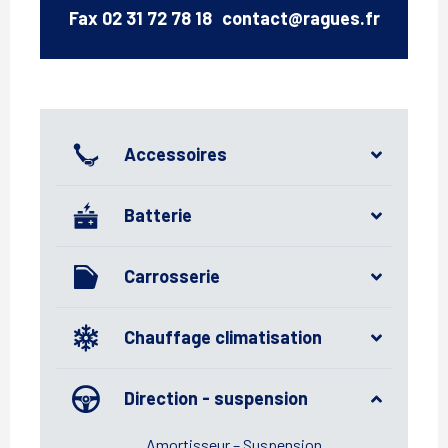
Email
Fax
02 31 72 78 18
contact@ragues.fr
Accessoires
Batterie
Carrosserie
Chauffage climatisation
Direction - suspension
Amortisseur – Suspension