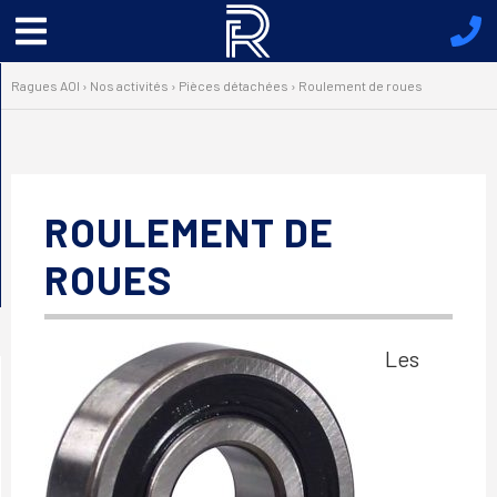
Menu
principal
Ragues AOI
›
Nos activités
›
Pièces détachées
›
Roulement de roues
ROULEMENT DE
ROUES
Les