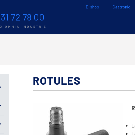
E-shop
Cattronic
 31 72 78 00
TO OMNIA INDUSTRIE
ROTULES
R
L
L