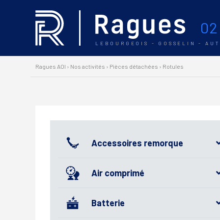
02
LEBOURGEOIS - GOSSELIN - AU
Ragues AOI
›
Nos activités
›
Pièces détachées
›
Rotules
Accessoires remorque
Air comprimé
Batterie