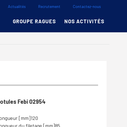
Actualités
Recrutement
Contactez-nous
GROUPE RAGUES
NOS ACTIVITÉS
otules Febi 02954
ongueur [mm]
120
ongueur du filetage [mm]
85