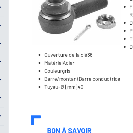
F
R
D
P
T
D
Ouverture de la clé
36
Matériel
Acier
Couleur
gris
Barre/montant
Barre conductrice
Tuyau-Ø [mm]
40
BON À SAVOIR