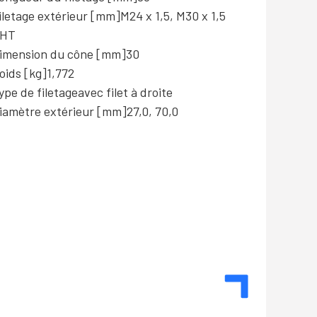
iletage extérieur [mm]
M24 x 1,5, M30 x 1,5
HT
imension du cône [mm]
30
oids [kg]
1,772
ype de filetage
avec filet à droite
iamètre extérieur [mm]
27,0, 70,0