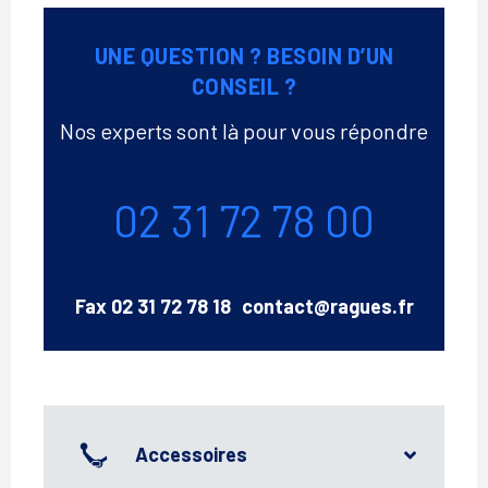
UNE QUESTION ? BESOIN D’UN
CONSEIL ?
Nos experts sont là pour vous répondre
Téléphone
02 31 72 78 00
Email
Fax
02 31 72 78 18
contact@ragues.fr
Accessoires