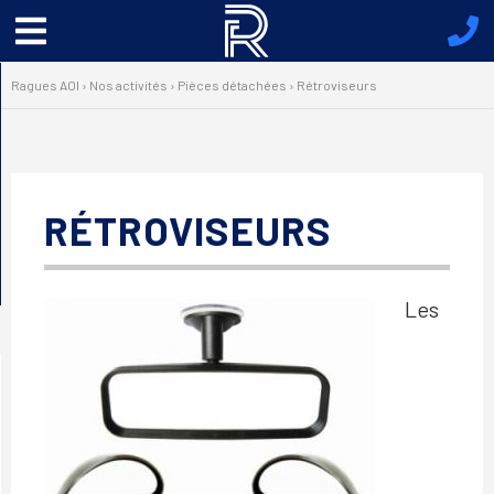
Menu
principal
Ragues AOI
›
Nos activités
›
Pièces détachées
›
Rétroviseurs
RÉTROVISEURS
Les