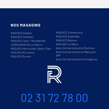
NOS MAGASINS
RAGUES Cherbourg
RAGUES Dieppe
RAGUES Argentan
RAGUES Villedieu
RAGUES Bayeux
RAGUES Caen – Mondeville
RAGUES Le Mans
LEBOURGEOIS Le Havre
Auto Omnia Industrie Rennes
RAGUES Hérouville-Saint-Clair
Auto Omnia Industrie Malouine
GOSSELIN Lisieux
AIM
RAGUES Rouen
Auto Omnia Industrie Fougères
Informations
Téléphone
02 31 72 78 00