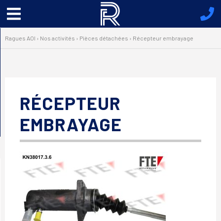
Menu
principal
Ragues AOI
›
Nos activités
›
Pièces détachées
›
Récepteur embrayage
RÉCEPTEUR
EMBRAYAGE