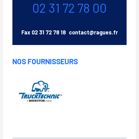
02 31 72 78 00
Email
Fax
02 31 72 78 18
contact@ragues.fr
NOS FOURNISSEURS
Trucktechnic