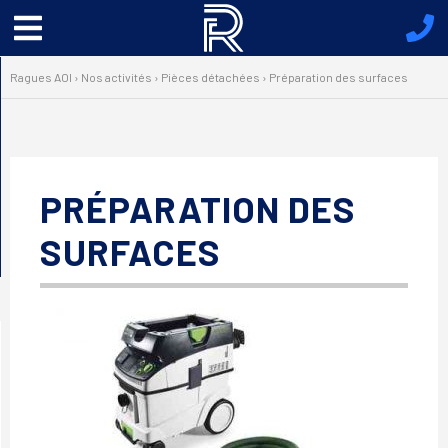
Menu
principal
Ragues AOI
›
Nos activités
›
Pièces détachées
›
Préparation des surfaces
PRÉPARATION DES
SURFACES