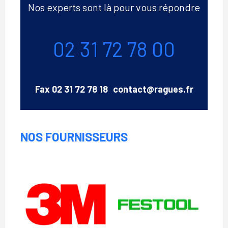
Nos experts sont là pour vous répondre
Téléphone
02 31 72 78 00
Email
Fax
02 31 72 78 18
contact@ragues.fr
NOS FOURNISSEURS
Festool
3M