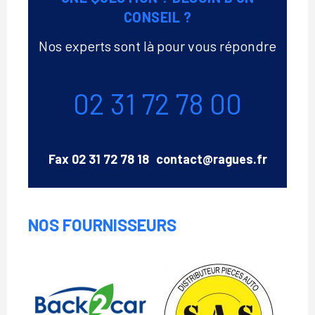
CONSEIL ?
Nos experts sont là pour vous répondre
Téléphone
02 31 72 78 00
Email
Fax
02 31 72 78 18
contact@ragues.fr
NOS FOURNISSEURS
Saint
Amand
Back
Service
2