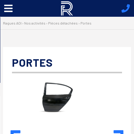
Menu
principal
Ragues AOI
›
Nos activités
›
Pièces détachées
›
Portes
PORTES