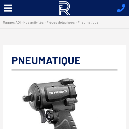
Menu
principal
Ragues AOI
›
Nos activités
›
Pièces détachées
›
Pneumatique
PNEUMATIQUE