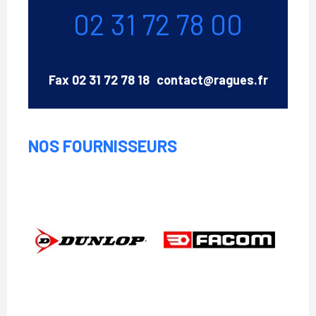
Téléphone
02 31 72 78 00
Email
Fax
02 31 72 78 18
contact@ragues.fr
NOS FOURNISSEURS
Dunlop
Facom