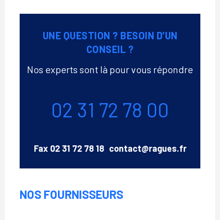
UNE QUESTION ? BESOIN D’UN
CONSEIL ?
Nos experts sont là pour vous répondre
Téléphone
02 31 72 78 00
Email
Fax
02 31 72 78 18
contact@ragues.fr
NOS FOURNISSEURS