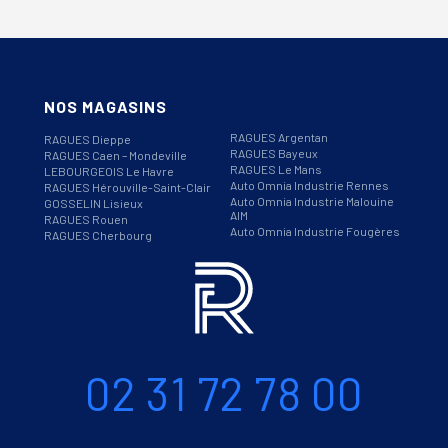
NOS MAGASINS
RAGUES Argentan
RAGUES Dieppe
RAGUES Bayeux
RAGUES Caen – Mondeville
RAGUES Le Mans
LEBOURGEOIS Le Havre
Auto Omnia Industrie Rennes
RAGUES Hérouville-Saint-Clair
Auto Omnia Industrie Malouine
GOSSELIN Lisieux
AIM
RAGUES Rouen
Auto Omnia Industrie Fougères
RAGUES Cherbourg
Informations
Téléphone
02 31 72 78 00