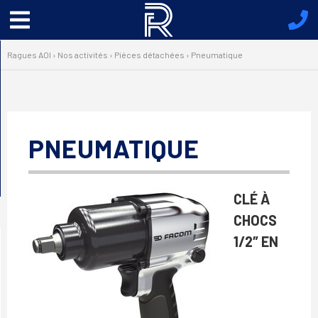
Menu
principal
Ragues AOI
›
Nos activités
›
Pièces détachées
›
Pneumatique
PNEUMATIQUE
CLÉ À
CHOCS
1/2″ EN