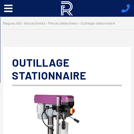
Menu
principal
Ragues AOI
›
Nos activités
›
Pièces détachées
›
Outillage stationnaire
OUTILLAGE
STATIONNAIRE