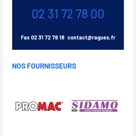
Téléphone
02 31 72 78 00
Email
Fax
02 31 72 78 18
contact@ragues.fr
NOS FOURNISSEURS
Promac
Sidamo