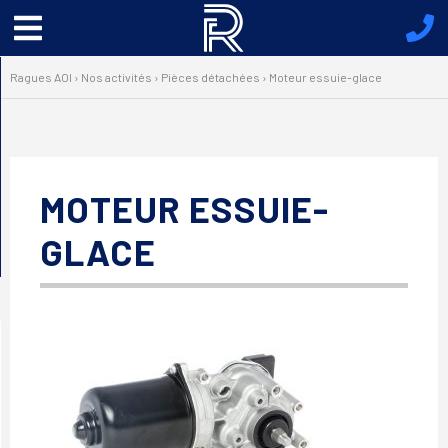
Menu
principal
Ragues AOI
›
Nos activités
›
Pièces détachées
›
Moteur essuie-glace
MOTEUR ESSUIE-
GLACE