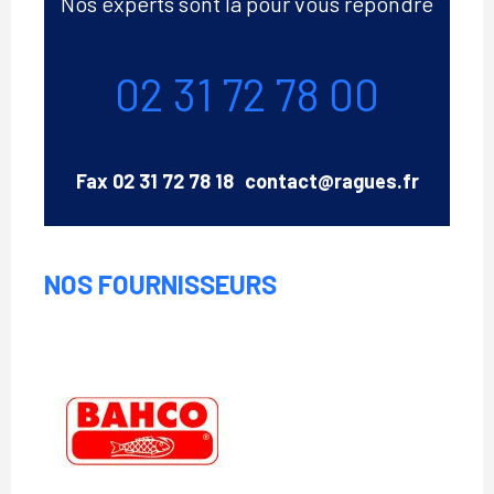
Nos experts sont là pour vous répondre
Téléphone
02 31 72 78 00
Email
Fax
02 31 72 78 18
contact@ragues.fr
NOS FOURNISSEURS
Bahco