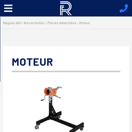
Menu
principal
Ragues AOI
›
Nos activités
›
Pièces détachées
›
Moteur
MOTEUR