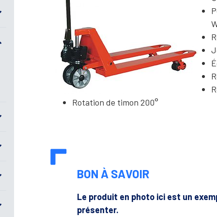
P
W
R
J
É
R
R
Rotation de timon 200°
BON À SAVOIR
Le produit en photo ici est un exe
présenter.