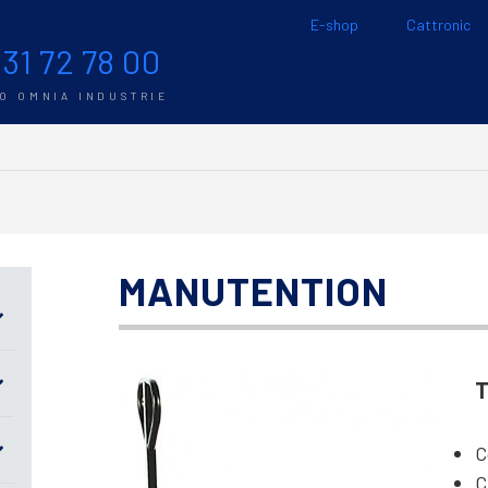
E-shop
Cattronic
 31 72 78 00
TO OMNIA INDUSTRIE
MANUTENTION
T
C
C