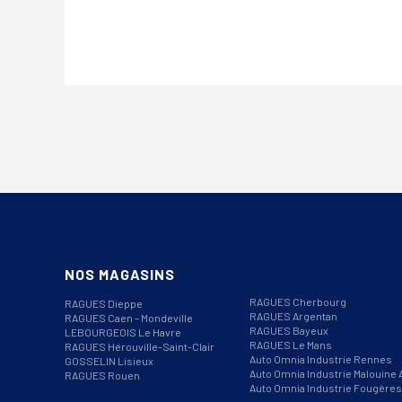
NOS MAGASINS
RAGUES Cherbourg
RAGUES Dieppe
RAGUES Argentan
RAGUES Caen – Mondeville
RAGUES Bayeux
LEBOURGEOIS Le Havre
RAGUES Le Mans
RAGUES Hérouville-Saint-Clair
Auto Omnia Industrie Rennes
GOSSELIN Lisieux
Auto Omnia Industrie Malouine 
RAGUES Rouen
Auto Omnia Industrie Fougères