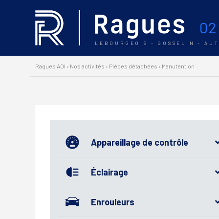
02
LEBOURGEOIS - GOSSELIN - AU
Ragues AOI
›
Nos activités
›
Pièces détachées
›
Manutention
Appareillage de contrôle
Éclairage
Enrouleurs