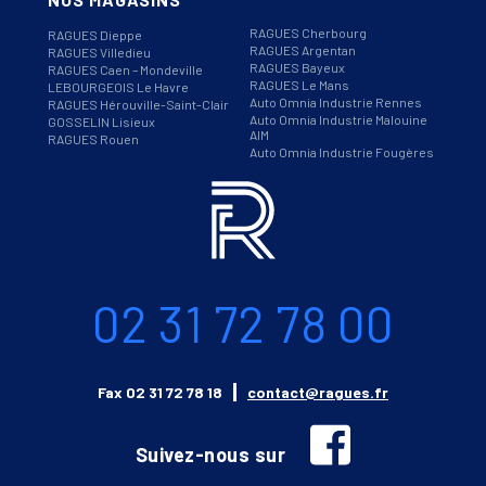
RAGUES Cherbourg
RAGUES Dieppe
RAGUES Argentan
RAGUES Villedieu
RAGUES Bayeux
RAGUES Caen – Mondeville
RAGUES Le Mans
LEBOURGEOIS Le Havre
Auto Omnia Industrie Rennes
RAGUES Hérouville-Saint-Clair
Auto Omnia Industrie Malouine
GOSSELIN Lisieux
AIM
RAGUES Rouen
Auto Omnia Industrie Fougères
Informations
Téléphone
02 31 72 78 00
Email
Fax
02 31 72 78 18
contact@ragues.fr
facebook
Suivez-nous sur