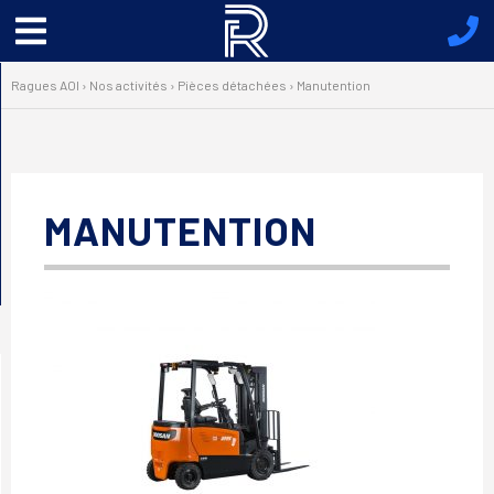
Menu
principal
Ragues AOI
›
Nos activités
›
Pièces détachées
›
Manutention
MANUTENTION