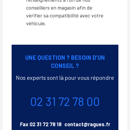
conseillers en magasin afin de
vérifier sa compatibilité avec votre
véhicule.
UNE QUESTION ? BESOIN D’UN
CONSEIL ?
Nos experts sont là pour vous répondre
Téléphone
02 31 72 78 00
Email
Fax
02 31 72 78 18
contact@ragues.fr