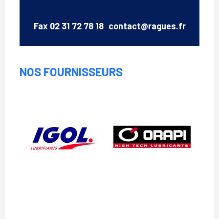
Email
Fax
02 31 72 78 18
contact@ragues.fr
NOS FOURNISSEURS
Igol
Orapi
WD40