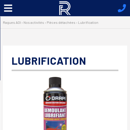
Menu
principal
Ragues AOI
›
Nos activités
›
Pièces détachées
›
Lubrification
LUBRIFICATION