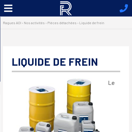
Menu
principal
Ragues AOI
›
Nos activités
›
Pièces détachées
›
Liquide de frein
LIQUIDE DE FREIN
Le