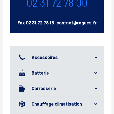
02 31 72 78 00
Email
Fax
02 31 72 78 18
contact@ragues.fr
Accessoires
Batterie
Carrosserie
Chauffage climatisation