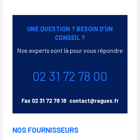
UNE QUESTION ? BESOIN D’UN
CONSEIL ?
Nos experts sont là pour vous répondre
Téléphone
02 31 72 78 00
Email
Fax
02 31 72 78 18
contact@ragues.fr
NOS FOURNISSEURS