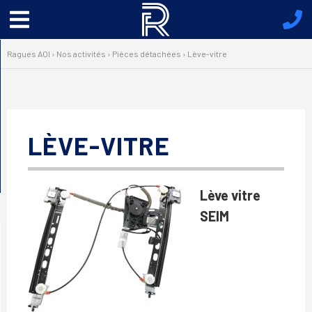
Menu
principal
Ragues AOI
›
Nos activités
›
Pièces détachées
›
Lève-vitre
LÈVE-VITRE
Lève vitre
SEIM