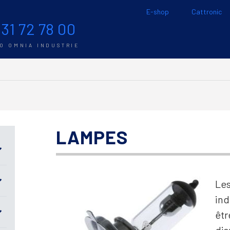
E-shop
Cattronic
 31 72 78 00
TO OMNIA INDUSTRIE
LAMPES
Les
ind
êtr