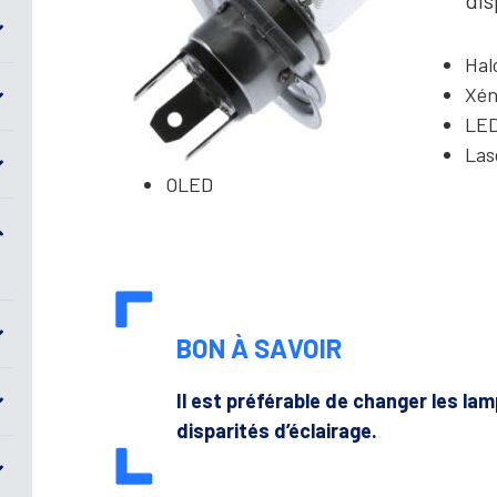
dis
Hal
Xé
LE
Las
OLED
BON À SAVOIR
Il est préférable de changer les lam
disparités d’éclairage.