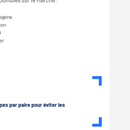
ponibles sur le Marché :
ogène
non
D
er
pes par paire pour éviter les