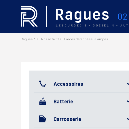
02
LEBOURGEOIS - GOSSELIN - AU
Ragues AOI
›
Nos activités
›
Pièces détachées
›
Lampes
Accessoires
Batterie
Carrosserie