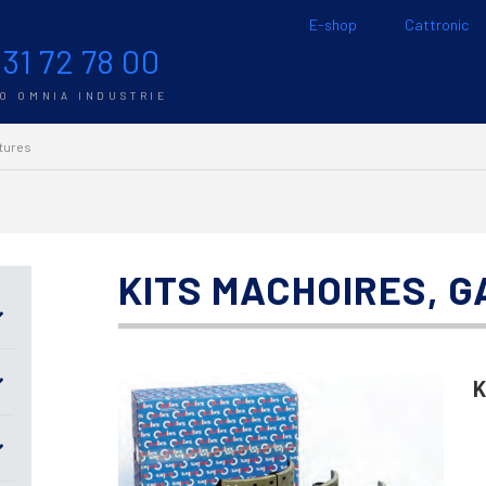
E-shop
Cattronic
 31 72 78 00
TO OMNIA INDUSTRIE
itures
KITS MACHOIRES, 
K