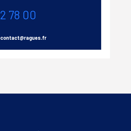
72 78 00
Email
contact@ragues.fr