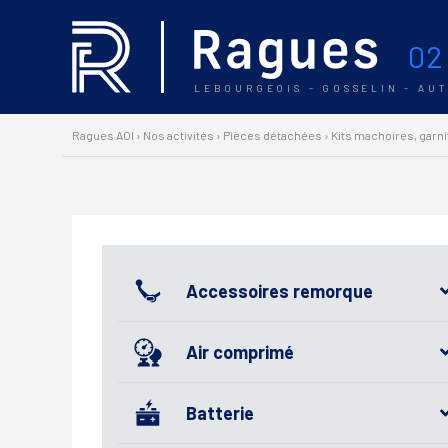
02
LEBOURGEOIS - GOSSELIN - AU
Ragues AOI
›
Nos activités
›
Pièces détachées
›
Kits machoires, garn
Accessoires remorque
Air comprimé
Batterie