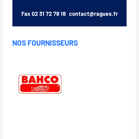
Email
Fax
02 31 72 78 18
contact@ragues.fr
NOS FOURNISSEURS
Bahco