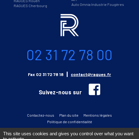
RAGUES Rouen
Auto Omnia Industrie Fougères
RAGUES Cherbourg
Informations
Téléphone
02 31 72 78 00
Email
Fax
02 31 72 78 18
contact@ragues.fr
facebook
Suivez-nous sur
Contactez-nous
Plan du site
Mentions légales
Politique de confidentialité
This site uses cookies and gives you control over what you want
to activate