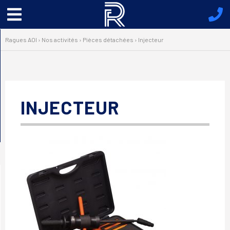
Menu
principal
Ragues AOI
›
Nos activités
›
Pièces détachées
›
Injecteur
INJECTEUR