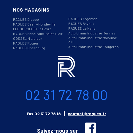
NOS MAGASINS
RAGUES Argentan
RAGUES Dieppe
RAGUES Bayeux
RAGUES Caen – Mondeville
RAGUES Le Mans
LEBOURGEOIS Le Havre
Auto Omnia Industrie Rennes
RAGUES Hérouville-Saint-Clair
Auto Omnia Industrie Malouine
GOSSELIN Lisieux
AIM
RAGUES Rouen
Auto Omnia Industrie Fougères
RAGUES Cherbourg
Informations
Téléphone
02 31 72 78 00
Email
Fax
02 31 72 78 18
contact@ragues.fr
facebook
Suivez-nous sur