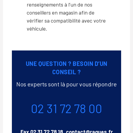
renseignements à l’un de nos
conseillers en magasin afin de
vérifier sa compatibilité avec votre
véhicule.
UNE QUESTION ? BESOIN D’UN
CONSEIL ?
Nos experts sont là pour vous répondre
Téléphone
02 31 72 78 00
Email
Fax
02 31 72 78 18
contact@ragues.fr