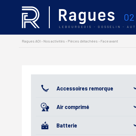
02
LEBOURGEOIS - GOSSELIN - AU
Ragues AOI
›
Nos activités
›
Pièces détachées
›
Face avant
Accessoires remorque
Air comprimé
Batterie