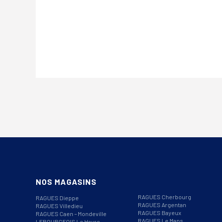
NOS MAGASINS
RAGUES Cherbourg
RAGUES Dieppe
RAGUES Argentan
RAGUES Villedieu
RAGUES Bayeux
RAGUES Caen – Mondeville
RAGUES Le Mans
LEBOURGEOIS Le Havre