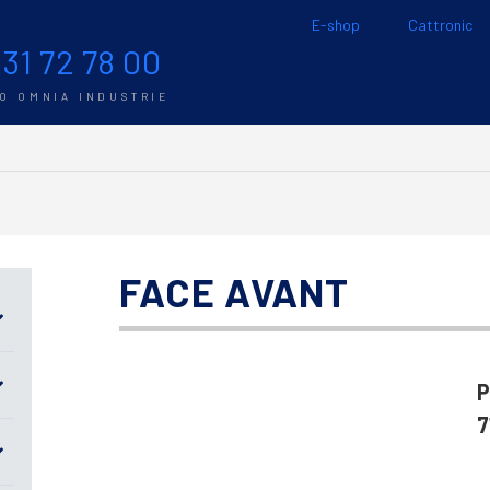
E-shop
Cattronic
 31 72 78 00
TO OMNIA INDUSTRIE
FACE AVANT
P
7