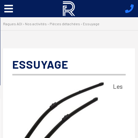
Menu
principal
Ragues AOI
›
Nos activités
›
Pièces détachées
›
Essuyage
ESSUYAGE
Les