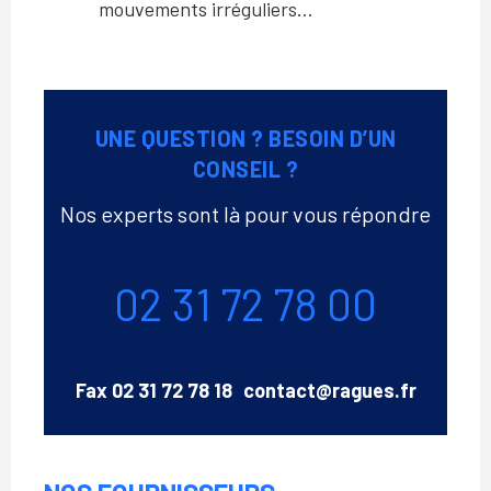
mouvements irréguliers…
UNE QUESTION ? BESOIN D’UN
CONSEIL ?
Nos experts sont là pour vous répondre
Téléphone
02 31 72 78 00
Email
Fax
02 31 72 78 18
contact@ragues.fr