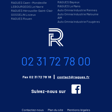
RAGUES Bayeux
RAGUES Caen – Mondeville
RAGUES Le Mans
LEBOURGEOIS Le Havre
Auto Omnia Industrie Rennes
RAGUES Hérouville-Saint-Clair
Auto Omnia Industrie Malouine
GOSSELIN Lisieux
AIM
RAGUES Rouen
Auto Omnia Industrie Fougères
Informations
Téléphone
02 31 72 78 00
Email
Fax
02 31 72 78 18
contact@ragues.fr
facebook
Suivez-nous sur
Contactez-nous
Plan du site
Mentions légales