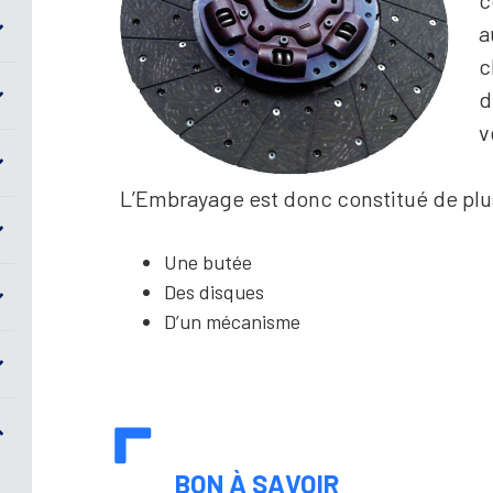
c
a
c
d
v
L’Embrayage est donc constitué de plusi
Une butée
Des disques
D’un mécanisme
BON À SAVOIR