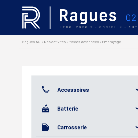
02
LEBOURGEOIS - GOSSELIN - AU
Ragues AOI
›
Nos activités
›
Pièces détachées
›
Embrayage
Accessoires
Batterie
Carrosserie