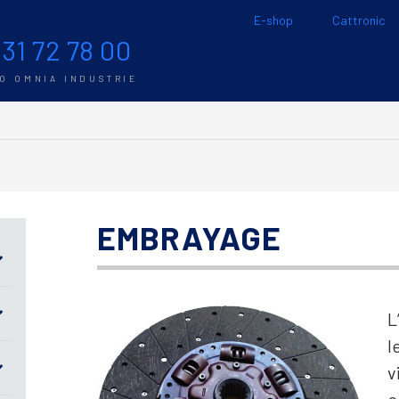
E-shop
Cattronic
 31 72 78 00
TO OMNIA INDUSTRIE
EMBRAYAGE
L
l
v