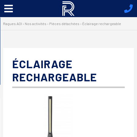
Menu
principal
Ragues AOI
›
Nos activités
›
Pièces détachées
›
Éclairage rechargeable
ÉCLAIRAGE
RECHARGEABLE