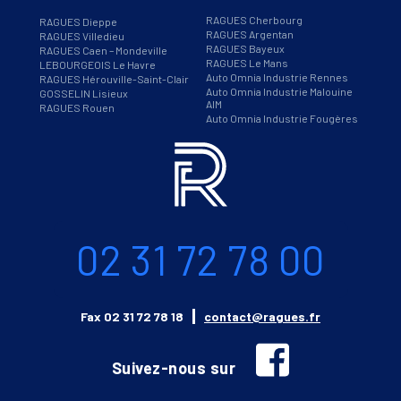
RAGUES Cherbourg
RAGUES Dieppe
RAGUES Argentan
RAGUES Villedieu
RAGUES Bayeux
RAGUES Caen – Mondeville
RAGUES Le Mans
LEBOURGEOIS Le Havre
Auto Omnia Industrie Rennes
RAGUES Hérouville-Saint-Clair
Auto Omnia Industrie Malouine
GOSSELIN Lisieux
AIM
RAGUES Rouen
Auto Omnia Industrie Fougères
Informations
Téléphone
02 31 72 78 00
Email
Fax
02 31 72 78 18
contact@ragues.fr
facebook
Suivez-nous sur