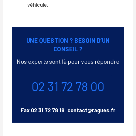
véhicule.
UNE QUESTION ? BESOIN D’UN
CONSEIL ?
Nos experts sont là pour vous répondre
Téléphone
02 31 72 78 00
Email
Fax
02 31 72 78 18
contact@ragues.fr