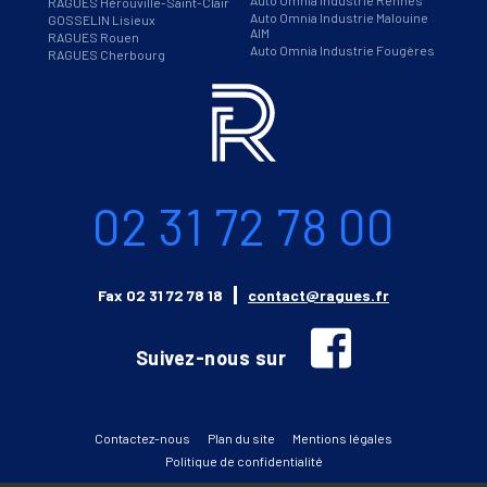
RAGUES Hérouville-Saint-Clair
Auto Omnia Industrie Malouine
GOSSELIN Lisieux
AIM
RAGUES Rouen
Auto Omnia Industrie Fougères
RAGUES Cherbourg
Informations
Téléphone
02 31 72 78 00
Email
Fax
02 31 72 78 18
contact@ragues.fr
facebook
Suivez-nous sur
Contactez-nous
Plan du site
Mentions légales
Politique de confidentialité