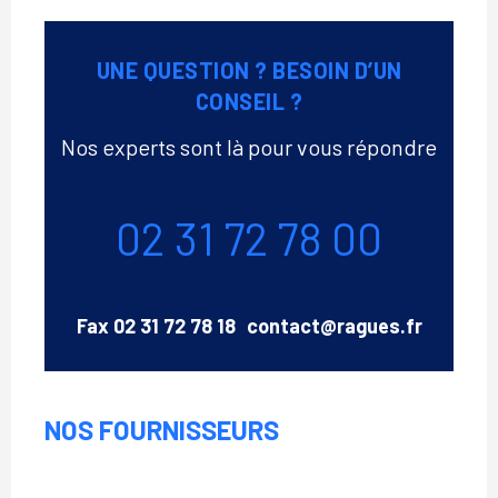
UNE QUESTION ? BESOIN D’UN
CONSEIL ?
Nos experts sont là pour vous répondre
Téléphone
02 31 72 78 00
Email
Fax
02 31 72 78 18
contact@ragues.fr
NOS FOURNISSEURS