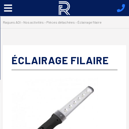
Menu
principal
Ragues AOI
›
Nos activités
›
Pièces détachées
›
Éclairage filaire
ÉCLAIRAGE FILAIRE