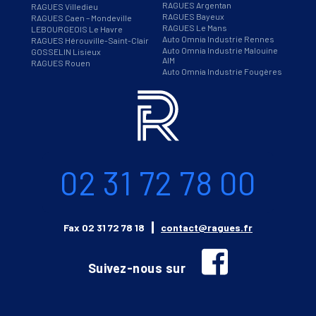
RAGUES Argentan
RAGUES Villedieu
RAGUES Bayeux
RAGUES Caen – Mondeville
RAGUES Le Mans
LEBOURGEOIS Le Havre
Auto Omnia Industrie Rennes
RAGUES Hérouville-Saint-Clair
Auto Omnia Industrie Malouine
GOSSELIN Lisieux
AIM
RAGUES Rouen
Auto Omnia Industrie Fougères
Informations
Téléphone
02 31 72 78 00
Email
Fax
02 31 72 78 18
contact@ragues.fr
facebook
Suivez-nous sur