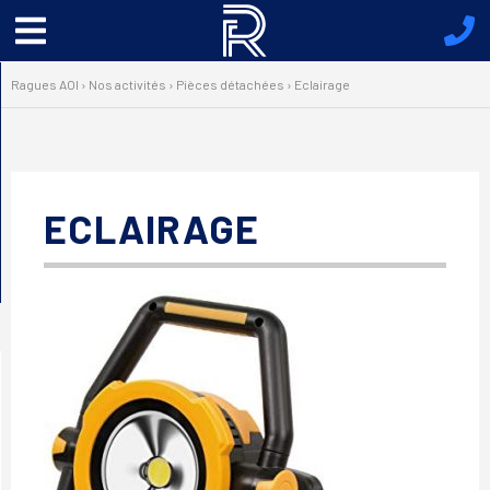
Menu
principal
Ragues AOI
›
Nos activités
›
Pièces détachées
›
Eclairage
ECLAIRAGE