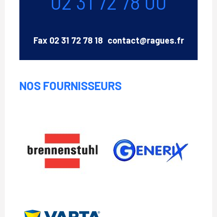
02 31 72 78 00
Email
Fax
02 31 72 78 18
contact@ragues.fr
NOS FOURNISSEURS
Brennenstuhl
Generix
Varta