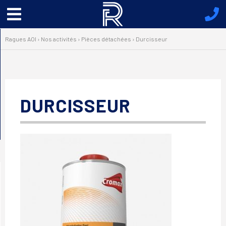
Menu
principal
Ragues AOI
›
Nos activités
›
Pièces détachées
›
Durcisseur
DURCISSEUR