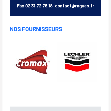
Email
Fax
02 31 72 78 18
contact@ragues.fr
NOS FOURNISSEURS
Cromax
Lechler