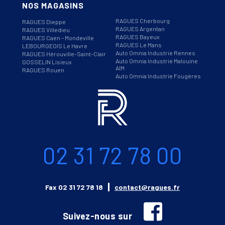
NOS MAGASINS
RAGUES Cherbourg
RAGUES Dieppe
RAGUES Argentan
RAGUES Villedieu
RAGUES Bayeux
RAGUES Caen – Mondeville
RAGUES Le Mans
LEBOURGEOIS Le Havre
Auto Omnia Industrie Rennes
RAGUES Hérouville-Saint-Clair
Auto Omnia Industrie Malouine
GOSSELIN Lisieux
AIM
RAGUES Rouen
Auto Omnia Industrie Fougères
Informations
Téléphone
02 31 72 78 00
Email
Fax
02 31 72 78 18
contact@ragues.fr
facebook
Suivez-nous sur