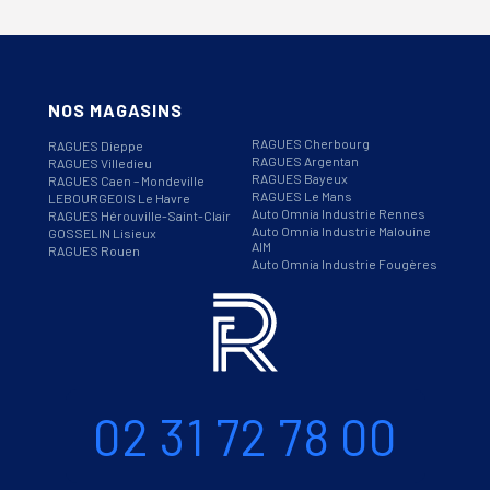
NOS MAGASINS
RAGUES Cherbourg
RAGUES Dieppe
RAGUES Argentan
RAGUES Villedieu
RAGUES Bayeux
RAGUES Caen – Mondeville
RAGUES Le Mans
LEBOURGEOIS Le Havre
Auto Omnia Industrie Rennes
RAGUES Hérouville-Saint-Clair
Auto Omnia Industrie Malouine
GOSSELIN Lisieux
AIM
RAGUES Rouen
Auto Omnia Industrie Fougères
Informations
Téléphone
02 31 72 78 00