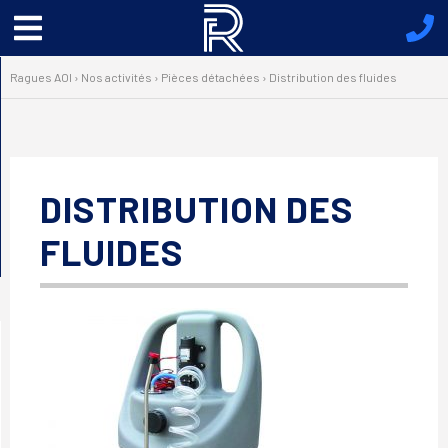
Menu
principal
Ragues AOI
›
Nos activités
›
Pièces détachées
›
Distribution des fluides
DISTRIBUTION DES
FLUIDES