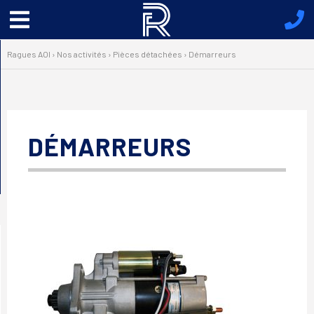
Menu
principal
Ragues AOI
›
Nos activités
›
Pièces détachées
›
Démarreurs
DÉMARREURS