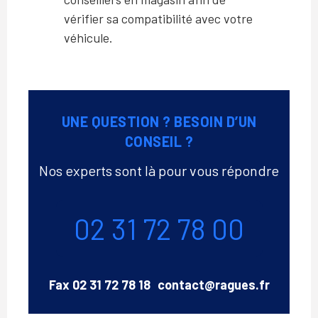
vérifier sa compatibilité avec votre
véhicule.
UNE QUESTION ? BESOIN D’UN
CONSEIL ?
Nos experts sont là pour vous répondre
Téléphone
02 31 72 78 00
Email
Fax
02 31 72 78 18
contact@ragues.fr