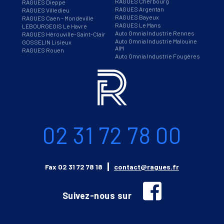
RAGUES Cherbourg
RAGUES Dieppe
RAGUES Argentan
RAGUES Villedieu
RAGUES Bayeux
RAGUES Caen – Mondeville
RAGUES Le Mans
LEBOURGEOIS Le Havre
Auto Omnia Industrie Rennes
RAGUES Hérouville-Saint-Clair
Auto Omnia Industrie Malouine
GOSSELIN Lisieux
AIM
RAGUES Rouen
Auto Omnia Industrie Fougères
Informations
Téléphone
02 31 72 78 00
Email
Fax
02 31 72 78 18
contact@ragues.fr
facebook
Suivez-nous sur