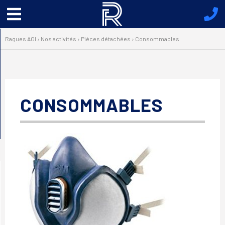
Menu
principal
Ragues AOI
›
Nos activités
›
Pièces détachées
›
Consommables
CONSOMMABLES