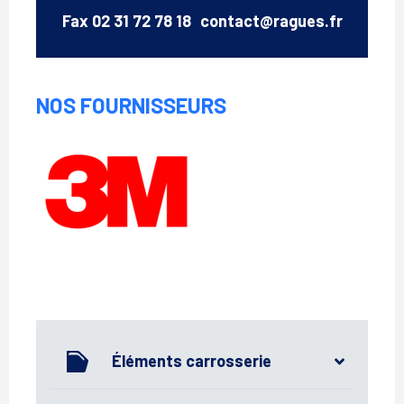
Email
Fax
02 31 72 78 18
contact@ragues.fr
NOS FOURNISSEURS
3M
Éléments carrosserie