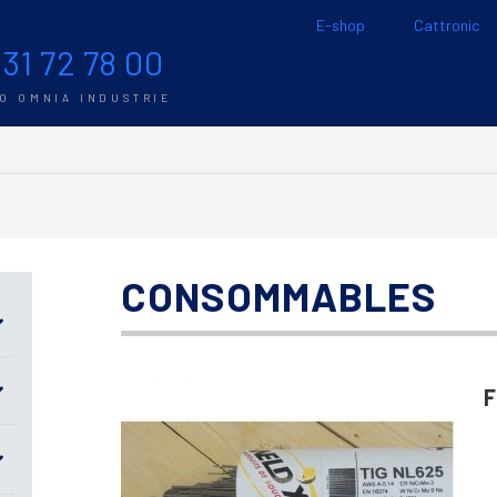
E-shop
Cattronic
 31 72 78 00
TO OMNIA INDUSTRIE
CONSOMMABLES
F