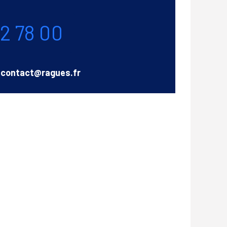
72 78 00
Email
contact@ragues.fr