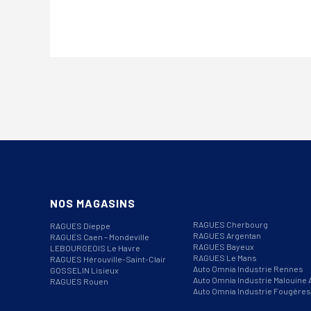
NOS MAGASINS
RAGUES Cherbourg
RAGUES Dieppe
RAGUES Argentan
RAGUES Caen – Mondeville
RAGUES Bayeux
LEBOURGEOIS Le Havre
RAGUES Le Mans
RAGUES Hérouville-Saint-Clair
Auto Omnia Industrie Rennes
GOSSELIN Lisieux
Auto Omnia Industrie Malouine 
RAGUES Rouen
Auto Omnia Industrie Fougères