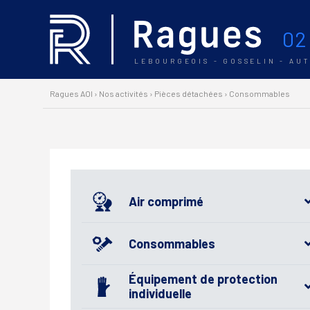
02
LEBOURGEOIS - GOSSELIN - AU
Ragues AOI
›
Nos activités
›
Pièces détachées
›
Consommables
Air comprimé
Consommables
Équipement de protection
individuelle