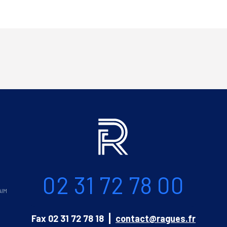
Informations
Téléphone
02 31 72 78 00
AIM
Email
Fax
02 31 72 78 18
contact@ragues.fr