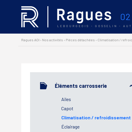
02
LEBOURGEOIS - GOSSELIN - AU
Ragues AOI
›
Nos activités
›
Pièces détachées
›
Climatisation / refro
Éléments carrosserie
Ailes
Capot
Climatisation / refroidissement
Éclairage