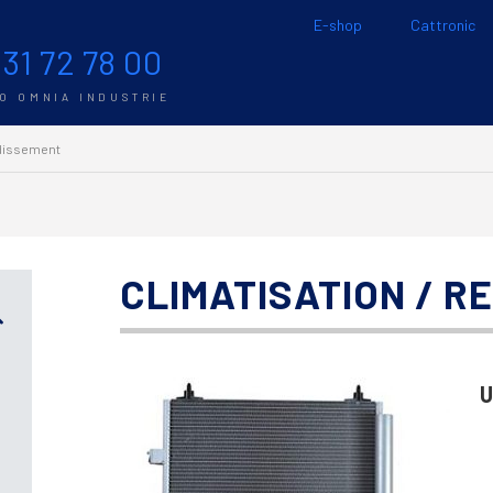
E-shop
Cattronic
 31 72 78 00
TO OMNIA INDUSTRIE
idissement
CLIMATISATION / R
U