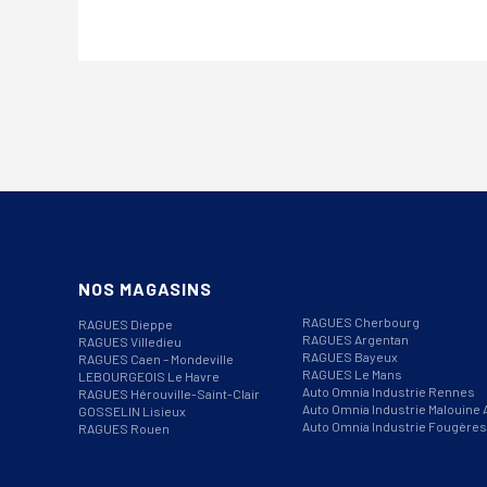
NOS MAGASINS
RAGUES Cherbourg
RAGUES Dieppe
RAGUES Argentan
RAGUES Villedieu
RAGUES Bayeux
RAGUES Caen – Mondeville
RAGUES Le Mans
LEBOURGEOIS Le Havre
Auto Omnia Industrie Rennes
RAGUES Hérouville-Saint-Clair
Auto Omnia Industrie Malouine 
GOSSELIN Lisieux
Auto Omnia Industrie Fougères
RAGUES Rouen