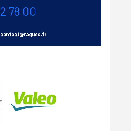
72 78 00
Email
contact@ragues.fr
Valéo