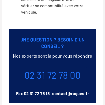
vérifier sa compatibilité avec votre
véhicule.
UNE QUESTION ? BESOIN D’UN
CONSEIL ?
Nos experts sont là pour vous répondre
Téléphone
02 31 72 78 00
Email
Fax
02 31 72 78 18
contact@ragues.fr