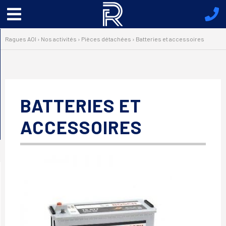
Menu
principal
Ragues AOI
›
Nos activités
›
Pièces détachées
›
Batteries et accessoires
BATTERIES ET
ACCESSOIRES