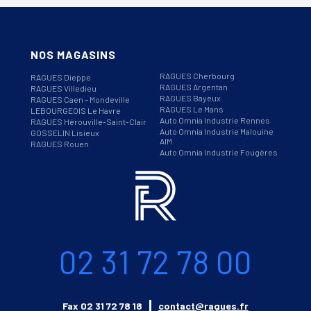
NOS MAGASINS
RAGUES Cherbourg
RAGUES Dieppe
RAGUES Argentan
RAGUES Villedieu
RAGUES Bayeux
RAGUES Caen – Mondeville
RAGUES Le Mans
LEBOURGEOIS Le Havre
Auto Omnia Industrie Rennes
RAGUES Hérouville-Saint-Clair
Auto Omnia Industrie Malouine
GOSSELIN Lisieux
AIM
RAGUES Rouen
Auto Omnia Industrie Fougères
Informations
Téléphone
02 31 72 78 00
Email
Fax
02 31 72 78 18
contact@ragues.fr