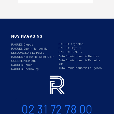
NOS MAGASINS
RAGUES Argentan
RAGUES Dieppe
RAGUES Bayeux
RAGUES Caen – Mondeville
RAGUES Le Mans
LEBOURGEOIS Le Havre
Auto Omnia Industrie Rennes
RAGUES Hérouville-Saint-Clair
Auto Omnia Industrie Malouine
GOSSELIN Lisieux
AIM
RAGUES Rouen
Auto Omnia Industrie Fougères
RAGUES Cherbourg
Informations
Téléphone
02 31 72 78 00