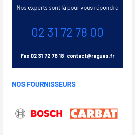
Nos experts sont là pour vous répondre
Téléphone
02 31 72 78 00
Email
Fax
02 31 72 78 18
contact@ragues.fr
NOS FOURNISSEURS
Bosch
CARBAT