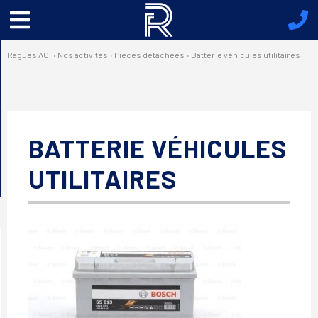
Menu
principal
Ragues AOI
›
Nos activités
›
Pièces détachées
›
Batterie véhicules utilitaires
BATTERIE VÉHICULES
UTILITAIRES