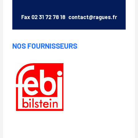
Email
Fax
02 31 72 78 18
contact@ragues.fr
NOS FOURNISSEURS
Febi