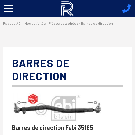
Menu
principal
Ragues AOI
›
Nos activités
›
Pièces détachées
›
Barres de direction
BARRES DE
DIRECTION
Barres de direction Febi 35185