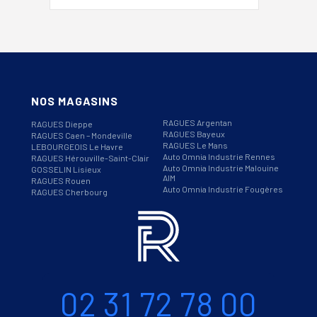
NOS MAGASINS
RAGUES Argentan
RAGUES Dieppe
RAGUES Bayeux
RAGUES Caen – Mondeville
RAGUES Le Mans
LEBOURGEOIS Le Havre
Auto Omnia Industrie Rennes
RAGUES Hérouville-Saint-Clair
Auto Omnia Industrie Malouine
GOSSELIN Lisieux
AIM
RAGUES Rouen
Auto Omnia Industrie Fougères
RAGUES Cherbourg
Informations
Téléphone
02 31 72 78 00