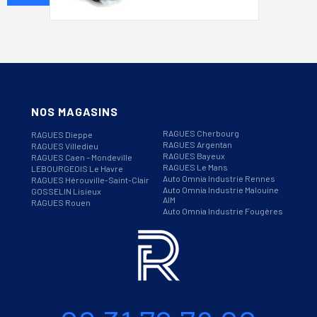
NOS MAGASINS
RAGUES Cherbourg
RAGUES Dieppe
RAGUES Argentan
RAGUES Villedieu
RAGUES Bayeux
RAGUES Caen – Mondeville
RAGUES Le Mans
LEBOURGEOIS Le Havre
Auto Omnia Industrie Rennes
RAGUES Hérouville-Saint-Clair
Auto Omnia Industrie Malouine
GOSSELIN Lisieux
AIM
RAGUES Rouen
Auto Omnia Industrie Fougères
Informations
Téléphone