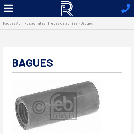
Menu
principal
Ragues AOI
›
Nos activités
›
Pièces détachées
›
Bagues
BAGUES