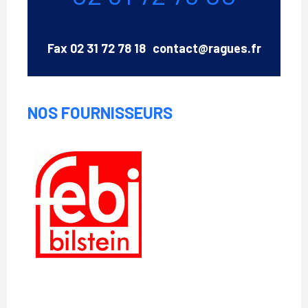
Email
Fax
02 31 72 78 18
contact@ragues.fr
NOS FOURNISSEURS
Febi