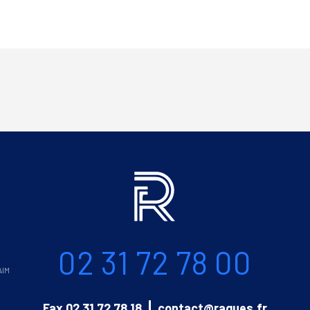
Informations
Téléphone
02 31 72 78 00
AIM
Email
Fax
02 31 72 78 18
contact@ragues.fr