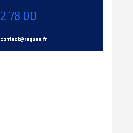
72 78 00
Email
contact@ragues.fr