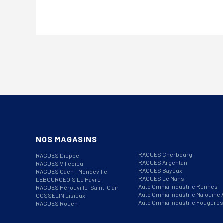
NOS MAGASINS
RAGUES Cherbourg
RAGUES Dieppe
RAGUES Argentan
RAGUES Villedieu
RAGUES Bayeux
RAGUES Caen – Mondeville
RAGUES Le Mans
LEBOURGEOIS Le Havre
Auto Omnia Industrie Rennes
RAGUES Hérouville-Saint-Clair
Auto Omnia Industrie Malouine 
GOSSELIN Lisieux
Auto Omnia Industrie Fougères
RAGUES Rouen