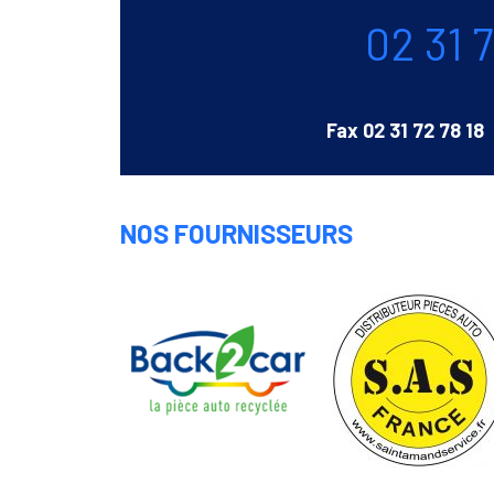
Téléphone
02 31 
Fax
02 31 72 78 18
NOS FOURNISSEURS
Saint
Amand
Back
Service
2
Car