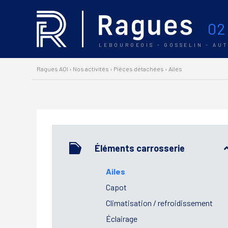
02
LEBOURGEOIS - GOSSELIN - AU
Ragues AOI
›
Nos activités
›
Pièces détachées
›
Ailes
Éléments carrosserie
Ailes
Capot
Climatisation / refroidissement
Éclairage