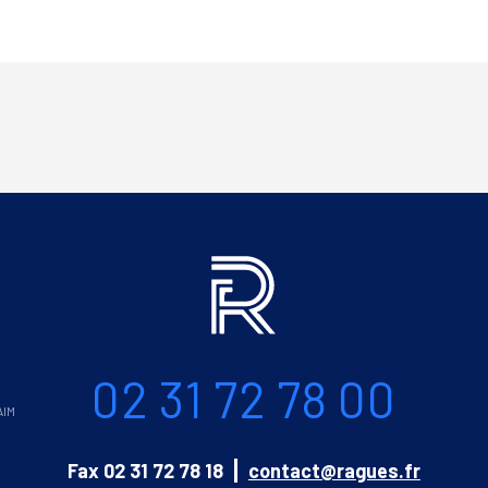
Informations
Téléphone
02 31 72 78 00
AIM
Email
Fax
02 31 72 78 18
contact@ragues.fr