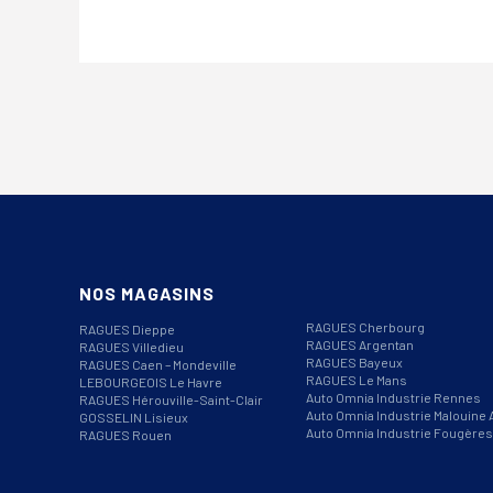
NOS MAGASINS
RAGUES Cherbourg
RAGUES Dieppe
RAGUES Argentan
RAGUES Villedieu
RAGUES Bayeux
RAGUES Caen – Mondeville
RAGUES Le Mans
LEBOURGEOIS Le Havre
Auto Omnia Industrie Rennes
RAGUES Hérouville-Saint-Clair
Auto Omnia Industrie Malouine 
GOSSELIN Lisieux
Auto Omnia Industrie Fougères
RAGUES Rouen