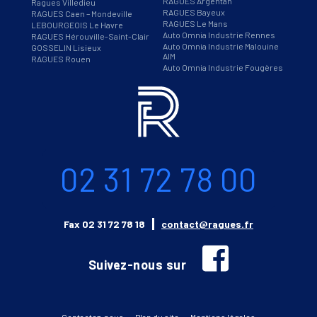
RAGUES Argentan
Ragues Villedieu
RAGUES Bayeux
RAGUES Caen – Mondeville
RAGUES Le Mans
LEBOURGEOIS Le Havre
Auto Omnia Industrie Rennes
RAGUES Hérouville-Saint-Clair
Auto Omnia Industrie Malouine
GOSSELIN Lisieux
AIM
RAGUES Rouen
Auto Omnia Industrie Fougères
Informations
Téléphone
02 31 72 78 00
Email
Fax
02 31 72 78 18
contact@ragues.fr
facebook
Suivez-nous sur
Contactez-nous
Plan du site
Mentions légales