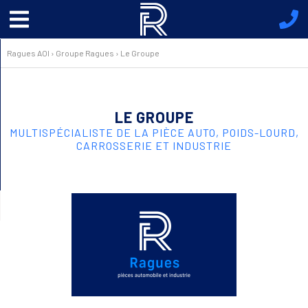
Menu
principal
Ragues AOI
›
Groupe Ragues
›
Le Groupe
LE GROUPE
MULTISPÉCIALISTE DE LA PIÈCE AUTO, POIDS-LOURD,
CARROSSERIE ET INDUSTRIE